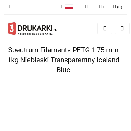
(
0
)
Polski
PLN
Zaloguj się
English
Zarejestruj się
EUR
German
Dodaj zgłoszenie
USD
Spectrum Filaments PETG 1,75 mm
1kg Niebieski Transparentny Iceland
Blue