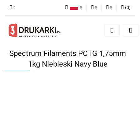
(
0
)
Polski
PLN
Zaloguj się
English
Zarejestruj się
EUR
German
Dodaj zgłoszenie
USD
Spectrum Filaments PCTG 1,75mm
1kg Niebieski Navy Blue