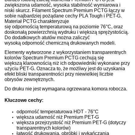
zwiększona udarność, wysoka stabilność wymiarowa i
niski skurcz. Filament Spectrum Premium PCTG łączy w
sobie najbardziej pożądane cechy PLA Tough i PET-G.
Materiał PCTG charakteryzuje
się odpornością temperaturową na poziomie 76°C, oraz
doskonałą powierzchnią wydruku i większą sprężystością.
Do dodatkowych atutów można zaliczyć
wysoką odporność chemiczną drukowanych modeli.
Elementy wytworzone z wykorzystaniem transparentnych
kolorów Spectrum Premium PCTG cechują się
większą klarownością niż ich odpowiedniki wykonane przy
użyciu PET-G. Oznacza to, że możliwy jest do uzyskania
efekt bliski transparentności przy niewielkiej liczbie
obrysów zewnętrznych.
Do druku nie jest wymagana ogrzewana komora robocza.
Kluczowe cechy:
odporność temperaturowa HDT - 76°C
większa udarność niż Premium PET-G
większa przejrzystość niż Premium PET-G (dotyczy
transparentnych kolorów)
łatwość drukowania, obróbki i wykańczania