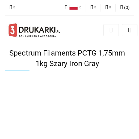
(
0
)
Polski
PLN
Zaloguj się
English
Zarejestruj się
EUR
German
Dodaj zgłoszenie
USD
Spectrum Filaments PCTG 1,75mm
1kg Szary Iron Gray