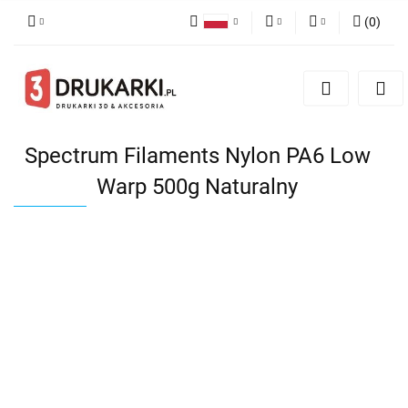
(
0
)
Polski
PLN
Zaloguj się
English
Zarejestruj się
EUR
German
Dodaj zgłoszenie
USD
Spectrum Filaments Nylon PA6 Low
Warp 500g Naturalny