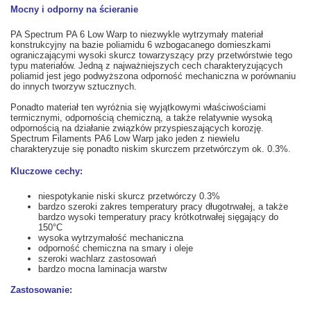
Mocny i odporny na ścieranie
PA Spectrum PA 6 Low Warp to niezwykle wytrzymały materiał
konstrukcyjny na bazie poliamidu 6 wzbogacanego domieszkami
ograniczającymi wysoki skurcz towarzyszący przy przetwórstwie tego
typu materiałów. Jedną z najważniejszych cech charakteryzujących
poliamid jest jego podwyższona odporność mechaniczna w porównaniu
do innych tworzyw sztucznych.
Ponadto materiał ten wyróżnia się wyjątkowymi właściwościami
termicznymi, odpornością chemiczną, a także relatywnie wysoką
odpornością na działanie związków przyspieszających korozję.
Spectrum Filaments PA6 Low Warp jako jeden z niewielu
charakteryzuje się ponadto niskim skurczem przetwórczym ok. 0.3%.
Kluczowe cechy:
niespotykanie niski skurcz przetwórczy 0.3%
bardzo szeroki zakres temperatury pracy długotrwałej, a także
bardzo wysoki temperatury pracy krótkotrwałej sięgający do
150°C
wysoka wytrzymałość mechaniczna
odporność chemiczna na smary i oleje
szeroki wachlarz zastosowań
bardzo mocna laminacja warstw
Zastosowanie: