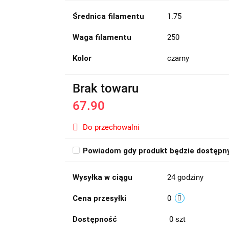
Średnica filamentu
1.75
Waga filamentu
250
Kolor
czarny
Brak towaru
67.90
Do przechowalni
Powiadom gdy produkt będzie dostępn
Wysyłka w ciągu
24 godziny
Cena przesyłki
0
Dostępność
0
szt