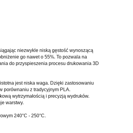
osiągając niezwykle niską gęstość wynoszącą
 obniżenie go nawet o 55%. To pozwala na
iania do przyspieszenia procesu drukowania 3D
stotna jest niska waga. Dzięki zastosowaniu
 w porównaniu z tradycyjnym PLA.
tkową wytrzymałością i precyzją wydruków.
je warstwy.
urowym 240°C - 250°C.