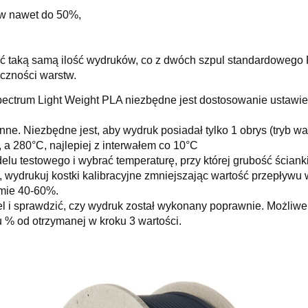
ów nawet do 50%,
kać taką samą ilość wydruków, co z dwóch szpul standardowego
czności warstw.
ectrum Light Weight PLA niezbędne jest dostosowanie ustawie
ne. Niezbędne jest, aby wydruk posiadał tylko 1 obrys (tryb 
a 280°C, najlepiej z interwałem co 10°C
lu testowego i wybrać temperaturę, przy której grubość ścianki
, wydrukuj kostki kalibracyjne zmniejszając wartość przepływu 
omie 40-60%.
 i sprawdzić, czy wydruk został wykonany poprawnie. Możliwe 
 % od otrzymanej w kroku 3 wartości.