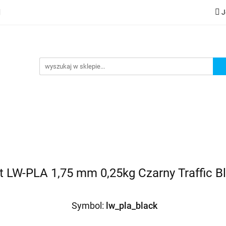
J
lery
Kategorie
Współpraca B2B
Nowości
Zam
G
praca B2B
Nowości
Zamów wydruk
t LW-PLA 1,75 mm 0,25kg Czarny Traffic B
Symbol:
lw_pla_black