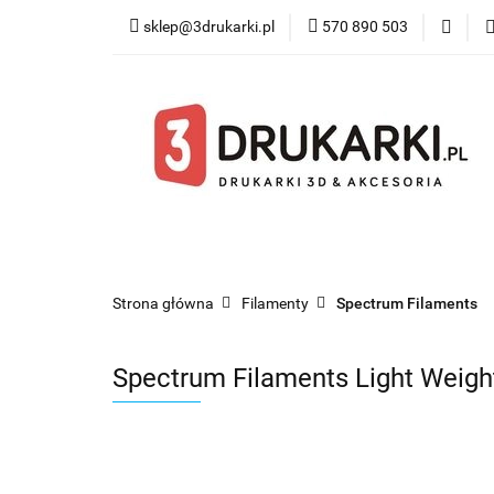
sklep@3drukarki.pl
570 890 503
Blog
Bestsel
Blog
Bestsellery
Kategorie
Współ
Strona główna
Filamenty
Spectrum Filaments
Spectrum Filaments Light Weigh