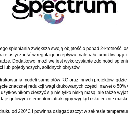
nego spieniania zwiększa swoją objętość o ponad 2-krotność, 
wi elastyczność w regulacji przepływu materiału, umożliwiając
adze. Dodatkowo, możliwe jest wykorzystanie zdolności spien
i lub pojedynczych, solidnych obrysów.
drukowania modeli samolotów RC oraz innych projektów, gdzie i
ięcie znacznej redukcji wagi drukowanych części, nawet o 50%
użytkownikom cieszyć się nie tylko niską masą, ale także wyją
adaje gotowym elementom atrakcyjny wygląd i skutecznie masku
 druku od 220°C i powinna osiągać szczyt w zakresie temperat