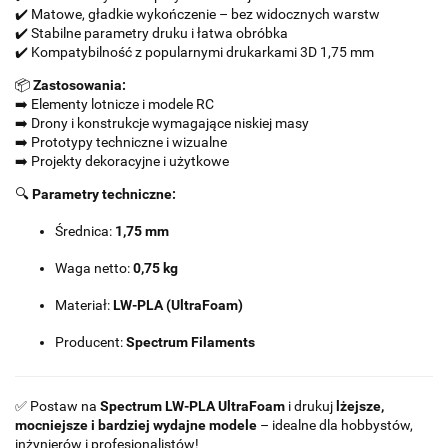
✔️ Matowe, gładkie wykończenie – bez widocznych warstw
✔️ Stabilne parametry druku i łatwa obróbka
✔️ Kompatybilność z popularnymi drukarkami 3D 1,75 mm
📦
Zastosowania:
➡️ Elementy lotnicze i modele RC
➡️ Drony i konstrukcje wymagające niskiej masy
➡️ Prototypy techniczne i wizualne
➡️ Projekty dekoracyjne i użytkowe
🔍
Parametry techniczne:
Średnica:
1,75 mm
Waga netto:
0,75 kg
Materiał:
LW-PLA (UltraFoam)
Producent:
Spectrum Filaments
✅ Postaw na
Spectrum LW-PLA UltraFoam
i drukuj
lżejsze,
mocniejsze i bardziej wydajne modele
– idealne dla hobbystów,
inżynierów i profesjonalistów!