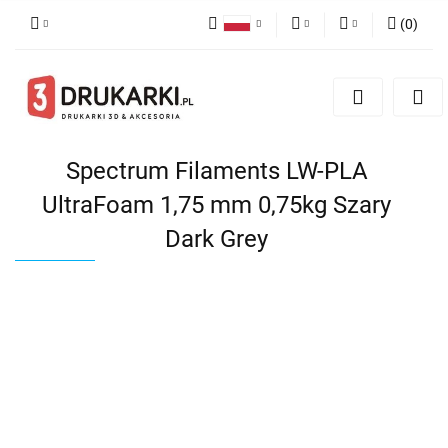
(
0
)
Polski
PLN
Zaloguj się
English
Zarejestruj się
EUR
German
Dodaj zgłoszenie
USD
Spectrum Filaments LW-PLA
UltraFoam 1,75 mm 0,75kg Szary
Dark Grey