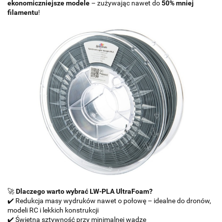
ekonomiczniejsze modele
– zużywając nawet do
50% mniej
filamentu
!
🚀
Dlaczego warto wybrać LW-PLA UltraFoam?
✔️ Redukcja masy wydruków nawet o połowę – idealne do dronów,
modeli RC i lekkich konstrukcji
✔️ Świetna sztywność przy minimalnej wadze