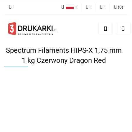
(
0
)
Polski
PLN
Zaloguj się
English
Zarejestruj się
EUR
German
Dodaj zgłoszenie
USD
Spectrum Filaments HIPS-X 1,75 mm
1 kg Czerwony Dragon Red