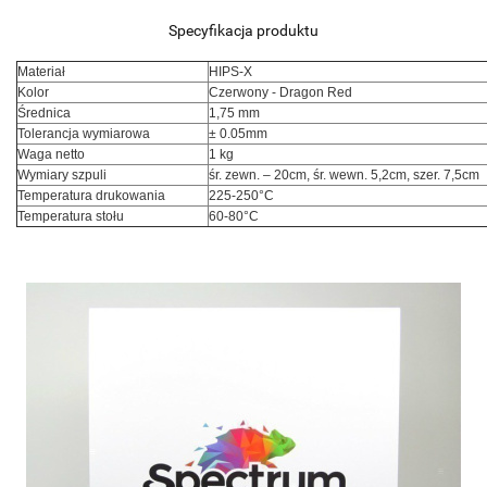
Specyfikacja produktu
Materiał
HIPS-X
Kolor
Czerwony - Dragon Red
Średnica
1,75 mm
Tolerancja wymiarowa
± 0.05mm
Waga netto
1 kg
Wymiary szpuli
śr. zewn. – 20cm, śr. wewn. 5,2cm, szer. 7,5cm
Temperatura drukowania
225-250°C
Temperatura stołu
60-80°C