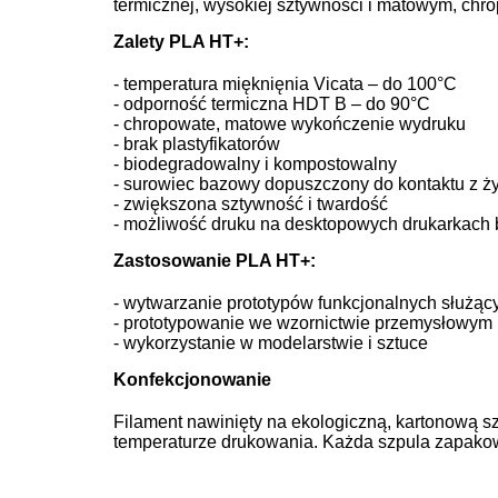
termicznej, wysokiej sztywności i matowym, ch
Zalety PLA HT+:
- temperatura mięknięnia Vicata – do 100°C
- odporność termiczna HDT B – do 90°C
- chropowate, matowe wykończenie wydruku
- brak plastyfikatorów
- biodegradowalny i kompostowalny
- surowiec bazowy dopuszczony do kontaktu z ż
- zwiększona sztywność i twardość
- możliwość druku na desktopowych drukarkach 
Zastosowanie
PLA HT+
:
- wytwarzanie prototypów funkcjonalnych służąc
- prototypowanie we wzornictwie przemysłowym i
- wykorzystanie w modelarstwie i sztuce
Konfekcjonowanie
Filament nawinięty na ekologiczną, kartonową sz
temperaturze drukowania. Każda szpula zapakow