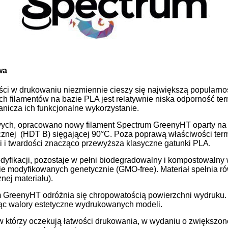
wa
ści w drukowaniu niezmiennie cieszy się największą popularn
h filamentów na bazie PLA jest relatywnie niska odporność ter
nicza ich funkcjonalne wykorzystanie.
ych, opracowano nowy filament Spectrum GreenyHT oparty na
icznej (HDT B) sięgającej 90°C. Poza poprawą właściwości te
ci i twardości znacząco przewyższa klasyczne gatunki PLA.
ikacji, pozostaje w pełni biodegradowalny i kompostowalny
e modyfikowanych genetycznie (GMO-free). Materiał spełnia ró
znej materiału).
m GreenyHT odróżnia się chropowatością powierzchni wydruku.
ąc walory estetyczne wydrukowanych modeli.
 którzy oczekują łatwości drukowania, w wydaniu o zwiększone