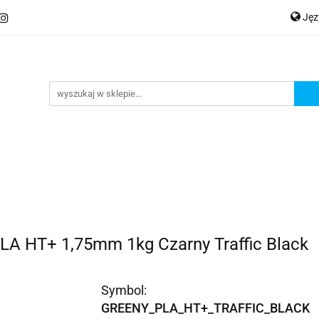
Ję
ery
Kategorie
Współpraca B2B
Nowości
Zam
P
En
Ge
praca B2B
Nowości
Zamów wydruk
LA HT+ 1,75mm 1kg Czarny Traffic Black
Symbol:
GREENY_PLA_HT+_TRAFFIC_BLACK