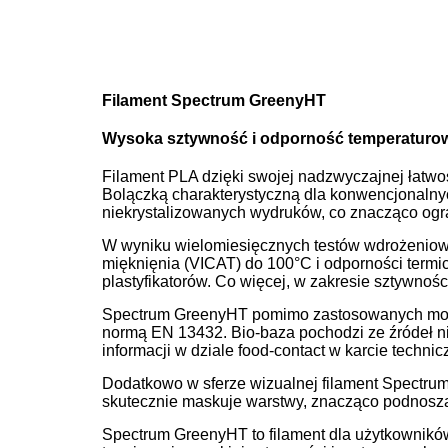
Filament Spectrum GreenyHT
Wysoka sztywność i odporność temperaturo
Filament PLA dzięki swojej nadzwyczajnej łatwo
Bolączką charakterystyczną dla konwencjonalnyc
niekrystalizowanych wydruków, co znacząco ogra
W wyniku wielomiesięcznych testów wdrożeniow
mięknięnia (VICAT) do 100°C i odporności term
plastyfikatorów. Co więcej, w zakresie sztywnoś
Spectrum GreenyHT pomimo zastosowanych modyf
normą EN 13432. Bio-baza pochodzi ze źródeł ni
informacji w dziale food-contact w karcie technic
Dodatkowo w sferze wizualnej filament Spectru
skutecznie maskuje warstwy, znacząco podnosz
Spectrum GreenyHT to filament dla użytkowników