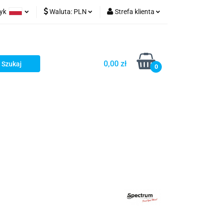
zyk
Waluta:
PLN
Strefa klienta
ów wydruk
olski
PLN
Zaloguj się
glish
EUR
Zarejestruj się
0,00 zł
rman
USD
Dodaj zgłoszenie
0