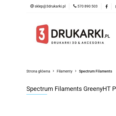
sklep@3drukarki.pl
570 890 503
Blog
Bestsell
Blog
Bestsellery
Kategorie
Współ
Strona główna
Filamenty
Spectrum Filaments
Spectrum Filaments GreenyHT P