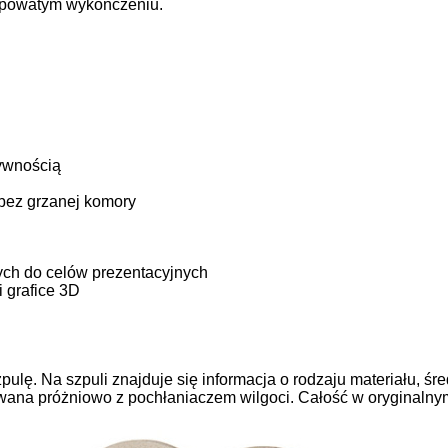
ropowatym wykończeniu.
ywnością
bez grzanej komory
ych do celów prezentacyjnych
 grafice 3D
pulę. Na szpuli znajduje się informacja o rodzaju materiału, ś
ana próżniowo z pochłaniaczem wilgoci. Całość w oryginalnym