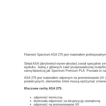
Filament Spectrum ASA 275 jest materiałem profesjonaln
Skład ASA (akrylonitryl-styren-akrylan) został specjalnie
wydruku. Jedną z głównych zalet przeprowadzonej modyfikac
samą łatwością jak Spectrum Premium PLA. Pozwala to na w
ASA 275 jest materiałem odpornym na promieniowanie UV or
produkcyjnych, elementów, które muszą wytrzymać zmienia
Kluczowe cechy ASA 275:
odporność termiczna
doskonała odporność na ekspozycję zewnętrzną
odporność na promieniowanie UV