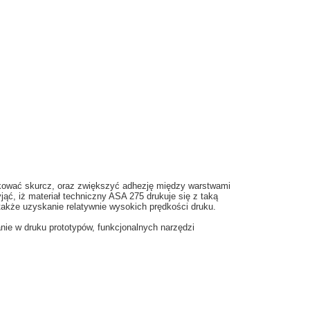
edukować skurcz, oraz zwiększyć adhezję między warstwami
ć, iż materiał techniczny ASA 275 drukuje się z taką
akże uzyskanie relatywnie wysokich prędkości druku.
ie w druku prototypów, funkcjonalnych narzędzi