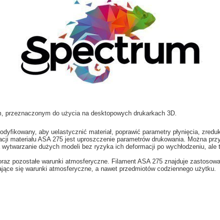
ym, przeznaczonym do użycia na desktopowych drukarkach 3D.
 zmodyfikowany, aby uelastycznić materiał, poprawić parametry płynięcia, zr
ji materiału ASA 275 jest uproszczenie parametrów drukowania. Można przyją
ytwarzanie dużych modeli bez ryzyka ich deformacji po wychłodzeniu, ale t
az pozostałe warunki atmosferyczne. Filament ASA 275 znajduje zastosowan
jące się warunki atmosferyczne, a nawet przedmiotów codziennego użytku.