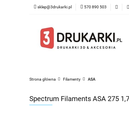
sklep@3drukarki.pl
570 890 503
Blog
Bestsel
Blog
Bestsellery
Kategorie
Współ
Strona główna
Filamenty
ASA
Spectrum Filaments ASA 275 1,