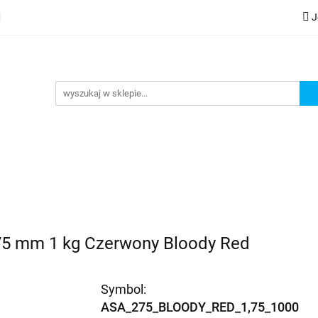
J
lery
Kategorie
Współpraca B2B
Nowości
Zam
G
praca B2B
Nowości
Zamów wydruk
75 mm 1 kg Czerwony Bloody Red
Symbol:
ASA_275_BLOODY_RED_1,75_1000