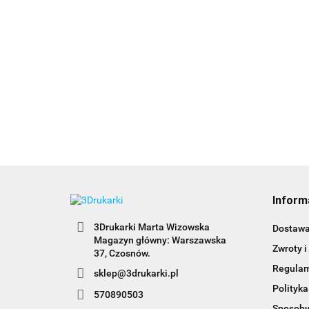
Inform
3Drukarki Marta Wizowska
Dostaw
Magazyn główny: Warszawska
Zwroty i
Regula
sklep@3drukarki.pl
Polityka
570890503
Sposoby