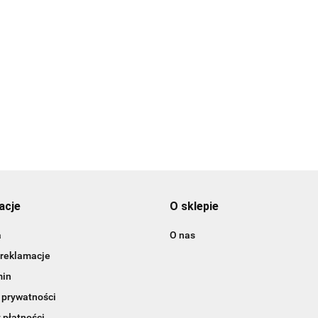
3DLAC
acje
O sklepie
a
O nas
 reklamacje
min
 prywatności
 płatności