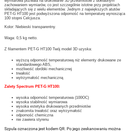
wymiarowa pozwala na drukowanie 3D przedmiotów z dokładnym
zachowaniem wymiarów, co jest szczególnie istotne przy projektach
składających się z wielu elementów. Jednym z największych atutów
PET-G HT100 jest podwyższona odporność na temperaturę wynosząca
100 stopni Celcjusza.
Kolor: Niebieski transparentny.
Waga: 0,5 kg netto.
Z filamentem PET-G HT100 Twój model 3D uzyska:
wyższą odporność temperaturową niż elementy drukowane ze
standardowego ABS,
możliwość obróbki mechanicznej
trwałość
wytrzymałość mechaniczną
Zalety Spectrum PET-G HT100:
wysoka odporność temperaturowa (100OC)
wysoka stabilność wymiarowa
wysoka estetyka drukowanych przedmiotów
znakomita trwałość oraz wytrzymałość
odporność chemiczna
nie zawiera styrenu
Szpula oznaczona jest kodem QR. Po jego zeskanowaniu można