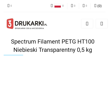
(
0
)
Polski
PLN
Zaloguj się
English
Zarejestruj się
EUR
German
Dodaj zgłoszenie
USD
Spectrum Filament PETG HT100
Niebieski Transparentny 0,5 kg