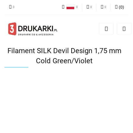
(
0
)
Polski
PLN
Zaloguj się
English
Zarejestruj się
EUR
German
Dodaj zgłoszenie
USD
Filament SILK Devil Design 1,75 mm
Cold Green/Violet