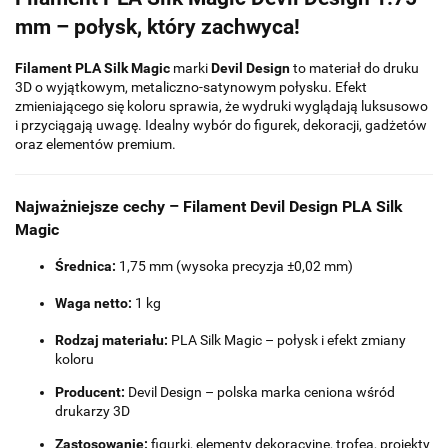
mm – połysk, który zachwyca!
Filament PLA Silk Magic
marki
Devil Design
to materiał do druku
3D o wyjątkowym, metaliczno-satynowym połysku. Efekt
zmieniającego się koloru sprawia, że wydruki wyglądają luksusowo
i przyciągają uwagę. Idealny wybór do figurek, dekoracji, gadżetów
oraz elementów premium.
Najważniejsze cechy – Filament Devil Design PLA Silk
Magic
Średnica:
1,75 mm (wysoka precyzja ±0,02 mm)
Waga netto:
1 kg
Rodzaj materiału:
PLA Silk Magic – połysk i efekt zmiany
koloru
Producent:
Devil Design – polska marka ceniona wśród
drukarzy 3D
Zastosowanie:
figurki, elementy dekoracyjne, trofea, projekty