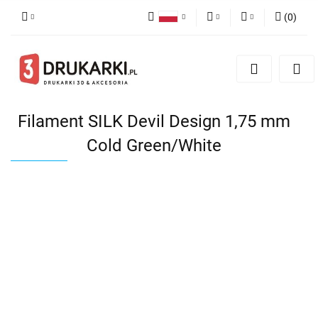
(
0
)
Polski
PLN
Zaloguj się
English
Zarejestruj się
EUR
German
Dodaj zgłoszenie
USD
Filament SILK Devil Design 1,75 mm
Cold Green/White