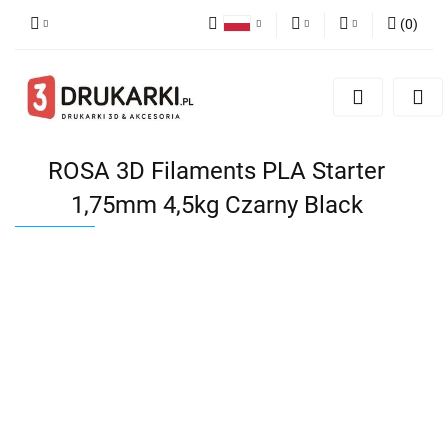
(
0
)
Polski
PLN
Zaloguj się
English
Zarejestruj się
EUR
German
Dodaj zgłoszenie
USD
ROSA 3D Filaments PLA Starter
1,75mm 4,5kg Czarny Black