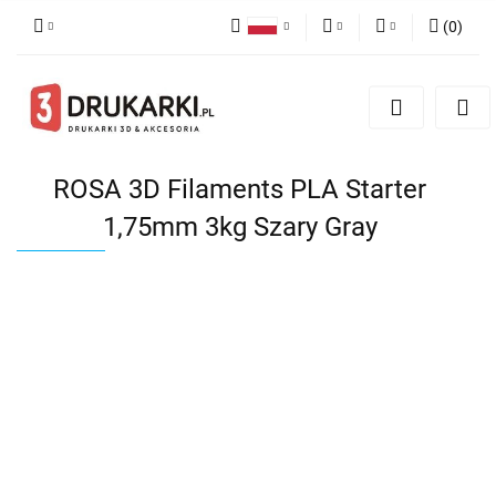
(
0
)
Polski
PLN
Zaloguj się
English
Zarejestruj się
EUR
German
Dodaj zgłoszenie
USD
ROSA 3D Filaments PLA Starter
1,75mm 3kg Szary Gray