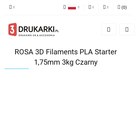
(
0
)
Polski
PLN
Zaloguj się
English
Zarejestruj się
EUR
German
Dodaj zgłoszenie
USD
ROSA 3D Filaments PLA Starter
1,75mm 3kg Czarny