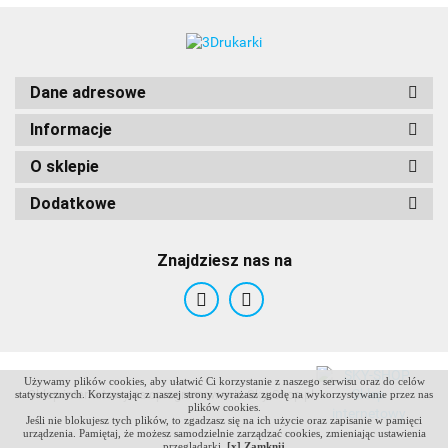
Dane adresowe
Informacje
O sklepie
Dodatkowe
Znajdziesz nas na
Używamy plików cookies, aby ułatwić Ci korzystanie z naszego serwisu oraz do celów
ANTCLABS
Sklep internetowy na oprogramowaniu Sky-Shop.pl
statystycznych. Korzystając z naszej strony wyrażasz zgodę na wykorzystywanie przez nas
plików cookies.
Jeśli nie blokujesz tych plików, to zgadzasz się na ich użycie oraz zapisanie w pamięci
urządzenia. Pamiętaj, że możesz samodzielnie zarządzać cookies, zmieniając ustawienia
przeglądarki.
[x] Zamknij