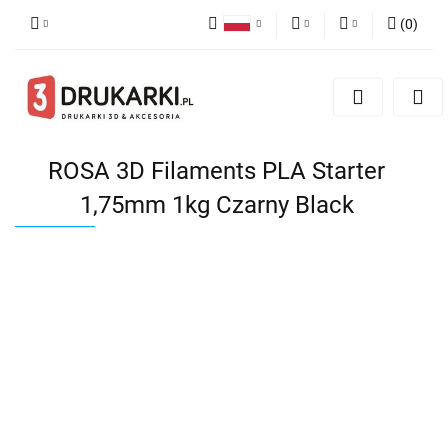
(
0
)
Polski
PLN
Zaloguj się
English
Zarejestruj się
EUR
German
Dodaj zgłoszenie
USD
ROSA 3D Filaments PLA Starter
1,75mm 1kg Czarny Black