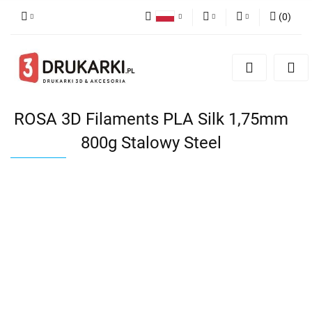
(
0
)
Polski
PLN
Zaloguj się
English
Zarejestruj się
EUR
German
Dodaj zgłoszenie
USD
ROSA 3D Filaments PLA Silk 1,75mm
800g Stalowy Steel