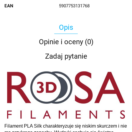
EAN
5907753131768
Opis
Opinie i oceny (0)
Zadaj pytanie
Filament PLA Silk charakteryzuje się niskim skurczem i nie