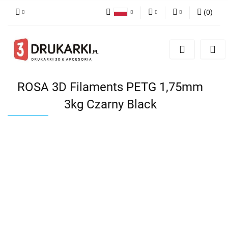
(
0
)
Polski
PLN
Zaloguj się
English
Zarejestruj się
EUR
German
Dodaj zgłoszenie
USD
ROSA 3D Filaments PETG 1,75mm
3kg Czarny Black