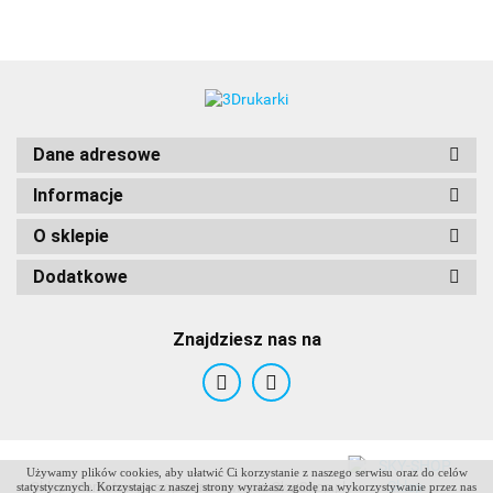
Dane adresowe
Informacje
O sklepie
Dodatkowe
Znajdziesz nas na
Używamy plików cookies, aby ułatwić Ci korzystanie z naszego serwisu oraz do celów
ANTCLABS
Sklep internetowy na oprogramowaniu Sky-Shop.pl
statystycznych. Korzystając z naszej strony wyrażasz zgodę na wykorzystywanie przez nas