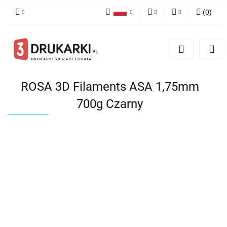
(
0
)
Polski
PLN
Zaloguj się
English
Zarejestruj się
EUR
German
Dodaj zgłoszenie
USD
ROSA 3D Filaments ASA 1,75mm
700g Czarny