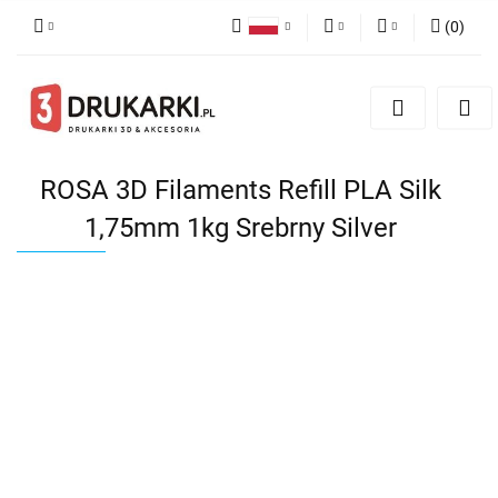
(
0
)
Polski
PLN
Zaloguj się
English
Zarejestruj się
EUR
German
Dodaj zgłoszenie
USD
ROSA 3D Filaments Refill PLA Silk
1,75mm 1kg Srebrny Silver