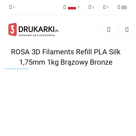
(
0
)
Polski
PLN
Zaloguj się
English
Zarejestruj się
EUR
German
Dodaj zgłoszenie
USD
ROSA 3D Filaments Refill PLA Silk
1,75mm 1kg Brązowy Bronze