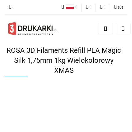
(
0
)
Polski
PLN
Zaloguj się
English
Zarejestruj się
EUR
German
Dodaj zgłoszenie
USD
ROSA 3D Filaments Refill PLA Magic
Silk 1,75mm 1kg Wielokolorowy
XMAS