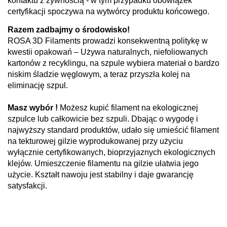
kontaktu z żywnością - w tym przypadku obowiązek
certyfikacji spoczywa na wytwórcy produktu końcowego.
Razem zadbajmy o środowisko!
ROSA 3D Filaments prowadzi konsekwentną politykę w
kwestii opakowań – Używa naturalnych, niefoliowanych
kartonów z recyklingu, na szpule wybiera materiał o bardzo
niskim śladzie węglowym, a teraz przyszła kolej na
eliminację szpul.
Masz wybór !
Możesz kupić filament na ekologicznej
szpulce lub całkowicie bez szpuli. Dbając o wygodę i
najwyższy standard produktów, udało się umieścić filament
na tekturowej gilzie wyprodukowanej przy użyciu
wyłącznie certyfikowanych, bioprzyjaznych ekologicznych
klejów. Umieszczenie filamentu na gilzie ułatwia jego
użycie. Kształt nawoju jest stabilny i daje gwarancję
satysfakcji.