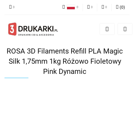
(
0
)
Polski
PLN
Zaloguj się
English
Zarejestruj się
EUR
German
Dodaj zgłoszenie
USD
ROSA 3D Filaments Refill PLA Magic
Silk 1,75mm 1kg Różowo Fioletowy
Pink Dynamic