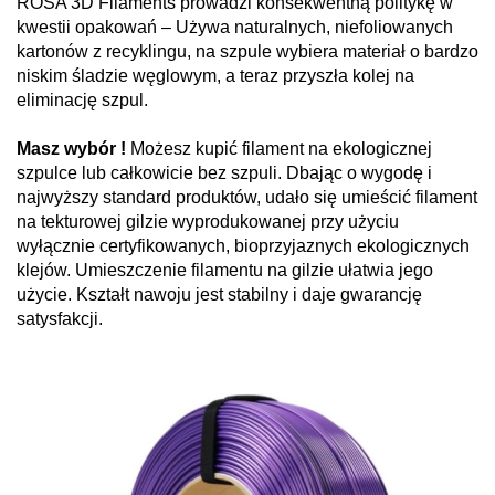
ROSA 3D Filaments prowadzi konsekwentną politykę w
kwestii opakowań – Używa naturalnych, niefoliowanych
kartonów z recyklingu, na szpule wybiera materiał o bardzo
niskim śladzie węglowym, a teraz przyszła kolej na
eliminację szpul.
Masz wybór !
Możesz kupić filament na ekologicznej
szpulce lub całkowicie bez szpuli. Dbając o wygodę i
najwyższy standard produktów, udało się umieścić filament
na tekturowej gilzie wyprodukowanej przy użyciu
wyłącznie certyfikowanych, bioprzyjaznych ekologicznych
klejów. Umieszczenie filamentu na gilzie ułatwia jego
użycie. Kształt nawoju jest stabilny i daje gwarancję
satysfakcji.