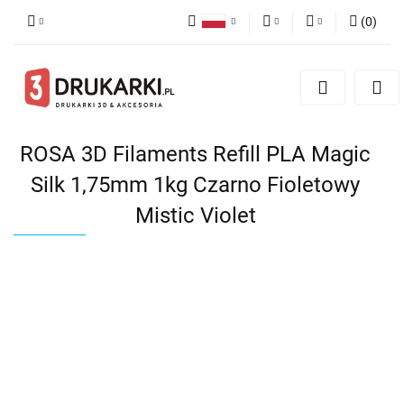
(
0
)
Polski
PLN
Zaloguj się
English
Zarejestruj się
EUR
German
Dodaj zgłoszenie
USD
ROSA 3D Filaments Refill PLA Magic
Silk 1,75mm 1kg Czarno Fioletowy
Mistic Violet