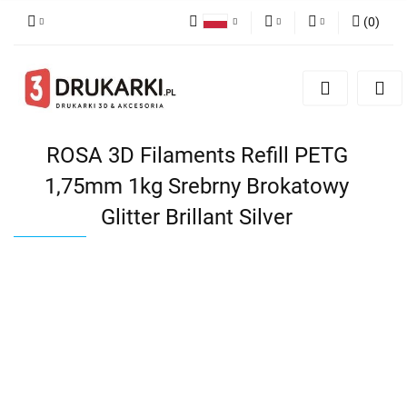
(
0
)
Polski
PLN
Zaloguj się
English
Zarejestruj się
EUR
German
Dodaj zgłoszenie
USD
ROSA 3D Filaments Refill PETG
1,75mm 1kg Srebrny Brokatowy
Glitter Brillant Silver