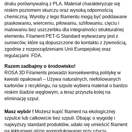
druku porównywalną z PLA. Materiał charakteryzuje się
niskim poziomem skurczu oraz wysoką odpornością
chemiczną. Wyroby z tego filamentu mogą być poddawane
piaskowaniu, wierceniu, piłowaniu, szlifowaniu, cięciu i
malowaniu bez uszczerbku dla integralności strukturalnej
elementu. Filament PET-G Standard wytwarzany jest z
surowców, które są dopuszczone do kontaktu z żywnością,
zgodnie z rozporządzeniami Unii Europejskiej oraz
regulacjami FDA.
Razem zadbajmy o środowisko!
ROSA 3D Filaments prowadzi konsekwentną politykę w
kwestii opakowań – Używa naturalnych, niefoliowanych
kartonów z recyklingu, na szpule wybiera materiał o bardzo
niskim śladzie węglowym, a teraz przyszła kolej na
eliminację szpul.
Masz wybór !
Możesz kupić filament na ekologicznej
szpulce lub całkowicie bez szpuli. Dbając o wygodę i
najwyższy standard produktów, udało się umieścić filament
na tekturowej gilzie wyprodukowanej przy użyciu