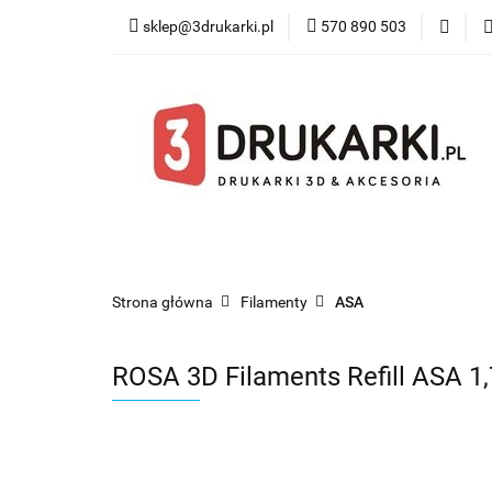
sklep@3drukarki.pl
570 890 503
Blog
Bestsel
Blog
Bestsellery
Kategorie
Współ
Strona główna
Filamenty
ASA
ROSA 3D Filaments Refill ASA 