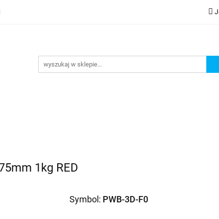
J
lery
Kategorie
Współpraca B2B
Nowości
Zam
G
praca B2B
Nowości
Zamów wydruk
1,75mm 1kg RED
Symbol:
PWB-3D-F0