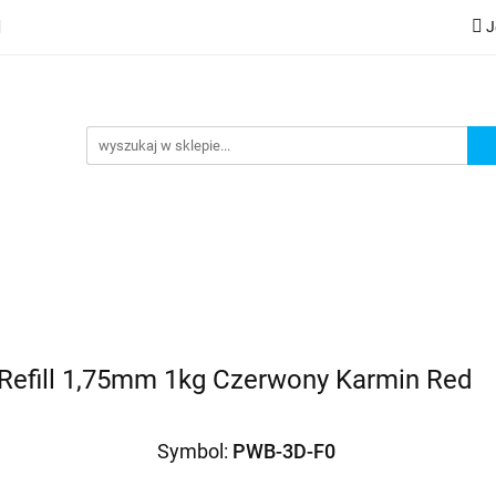
J
lery
Kategorie
Współpraca B2B
Nowości
Zam
G
praca B2B
Nowości
Zamów wydruk
 Refill 1,75mm 1kg Czerwony Karmin Red
Symbol:
PWB-3D-F0