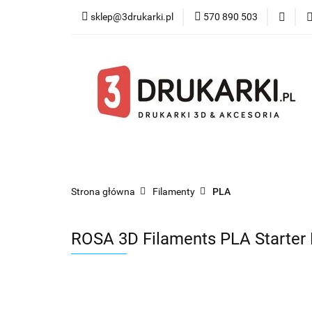
sklep@3drukarki.pl
570 890 503
Blog
Bestsel
Blog
Bestsellery
Kategorie
Współ
Strona główna
Filamenty
PLA
ROSA 3D Filaments PLA Starter