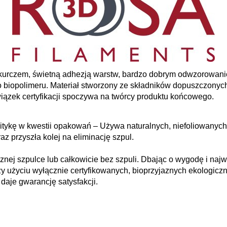
 skurczem, świetną adhezją warstw, bardzo dobrym odwzorowan
 biopolimeru. Materiał stworzony ze składników dopuszczonyc
wiązek certyfikacji spoczywa na twórcy produktu końcowego.
ykę w kwestii opakowań – Używa naturalnych, niefoliowanych 
az przyszła kolej na eliminację szpul.
znej szpulce lub całkowicie bez szpuli. Dbając o wygodę i naj
zy użyciu wyłącznie certyfikowanych, bioprzyjaznych ekologiczn
i daje gwarancję satysfakcji.