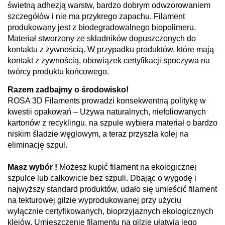
świetną adhezją warstw, bardzo dobrym odwzorowaniem
szczegółów i nie ma przykrego zapachu. Filament
produkowany jest z biodegradowalnego biopolimeru.
Materiał stworzony ze składników dopuszczonych do
kontaktu z żywnością. W przypadku produktów, które mają
kontakt z żywnością, obowiązek certyfikacji spoczywa na
twórcy produktu końcowego.
Razem zadbajmy o środowisko!
ROSA 3D Filaments prowadzi konsekwentną politykę w
kwestii opakowań – Używa naturalnych, niefoliowanych
kartonów z recyklingu, na szpule wybiera materiał o bardzo
niskim śladzie węglowym, a teraz przyszła kolej na
eliminację szpul.
Masz wybór !
Możesz kupić filament na ekologicznej
szpulce lub całkowicie bez szpuli. Dbając o wygodę i
najwyższy standard produktów, udało się umieścić filament
na tekturowej gilzie wyprodukowanej przy użyciu
wyłącznie certyfikowanych, bioprzyjaznych ekologicznych
klejów. Umieszczenie filamentu na gilzie ułatwia jego