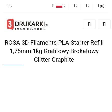
(
0
)
Polski
PLN
Zaloguj się
English
Zarejestruj się
EUR
German
Dodaj zgłoszenie
USD
ROSA 3D Filaments PLA Starter Refill
1,75mm 1kg Grafitowy Brokatowy
Glitter Graphite