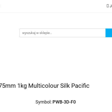
J
lery
Kategorie
Współpraca B2B
Nowości
Zam
G
praca B2B
Nowości
Zamów wydruk
75mm 1kg Multicolour Silk Pacific
Symbol:
PWB-3D-F0