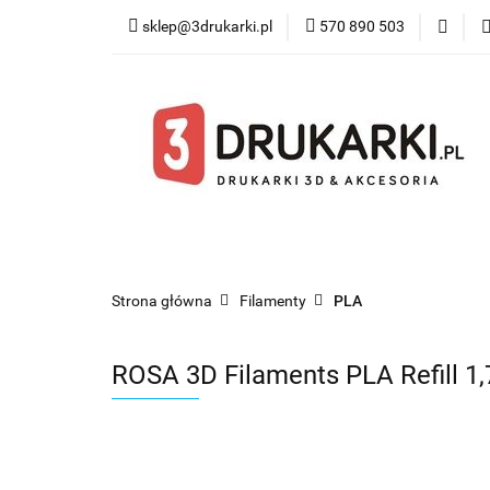
sklep@3drukarki.pl
570 890 503
Blog
Bestsel
Blog
Bestsellery
Kategorie
Współ
Strona główna
Filamenty
PLA
ROSA 3D Filaments PLA Refill 1,