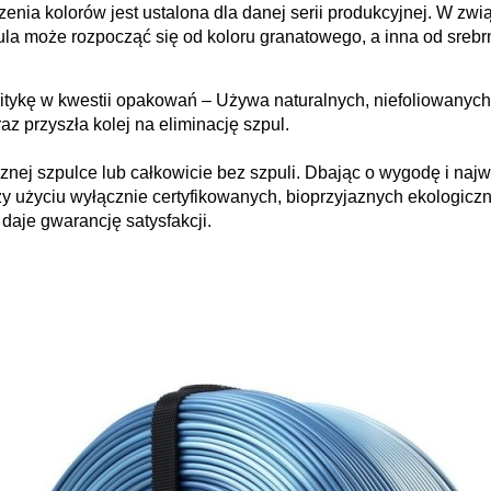
nia kolorów jest ustalona dla danej serii produkcyjnej. W zw
ula może rozpocząć się od koloru granatowego, a inna od sreb
ykę w kwestii opakowań – Używa naturalnych, niefoliowanych 
az przyszła kolej na eliminację szpul.
znej szpulce lub całkowicie bez szpuli. Dbając o wygodę i naj
zy użyciu wyłącznie certyfikowanych, bioprzyjaznych ekologiczn
i daje gwarancję satysfakcji.