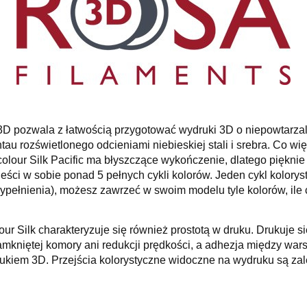
a3D pozwala z łatwością przygotować wydruki 3D o niepowtarzal
au rozświetlonego odcieniami niebieskiej stali i srebra. Co wi
olour Silk Pacific ma błyszczące wykończenie, dlatego pięknie
ści w sobie ponad 5 pełnych cykli kolorów. Jeden cykl kolorys
ypełnienia), możesz zawrzeć w swoim modelu tyle kolorów, ile 
r Silk charakteryzuje się również prostotą w druku. Drukuje s
mkniętej komory ani redukcji prędkości, a adhezja między wars
kiem 3D. Przejścia kolorystyczne widoczne na wydruku są zal