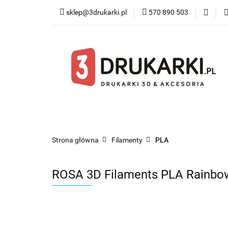
sklep@3drukarki.pl
570 890 503
Blog
Bestsel
Blog
Bestsellery
Kategorie
Współ
Strona główna
Filamenty
PLA
ROSA 3D Filaments PLA Rainbow