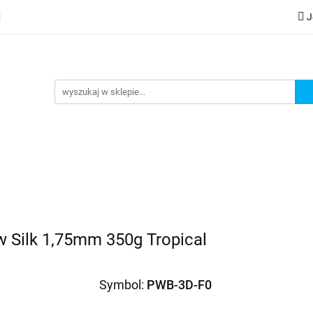
J
lery
Kategorie
Współpraca B2B
Nowości
Zam
G
praca B2B
Nowości
Zamów wydruk
 Silk 1,75mm 350g Tropical
Symbol:
PWB-3D-F0