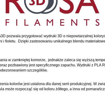
3D pozwala przygotować wydruki 3D o niepowtarzalnej kolorys
eni i fioletu. Dzięki zastosowaniu unikalnego blendu materiało
nia w zamkniętej komorze, jednakże zaleca się wyższą tempera
 oraz pozbawiony jest specyficznego zapachu. Wydruki z PLA R
 odwzorowaniem szczegółów.
nia kolorów jest ustalona dla danej serii produkcyjnej. W zw
ula może rozpocząć się od koloru żółtego, a inna od pomarańc