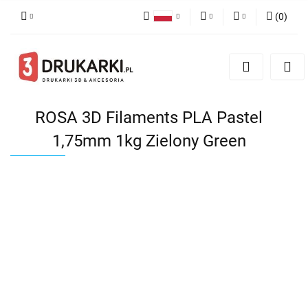
(
0
)
Polski
PLN
Zaloguj się
English
Zarejestruj się
EUR
German
Dodaj zgłoszenie
USD
ROSA 3D Filaments PLA Pastel
1,75mm 1kg Zielony Green