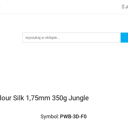
J
lery
Kategorie
Współpraca B2B
Nowości
Zam
G
praca B2B
Nowości
Zamów wydruk
our Silk 1,75mm 350g Jungle
Symbol:
PWB-3D-F0