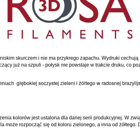
ę niskim skurczem i nie ma przykrego zapachu. Wydruki cechują
zący już na szpuli - połysk nie powstaje w trakcie druku, co 
głębokiej soczystej zieleni i żółtego w radosnej brazylij
ieniach
nia kolorów jest ustalona dla danej serii produkcyjnej.
W zwią
la może rozpocząć się od koloru zielonego, a inna od żółtego.