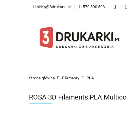
sklep@3drukarki.pl
570 890 503
Blog
Bestsel
Blog
Bestsellery
Kategorie
Współ
Strona główna
Filamenty
PLA
ROSA 3D Filaments PLA Multicol