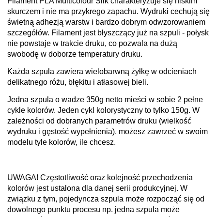
Filament PLA Multicolour Silk charakteryzuje się niskim
skurczem i nie ma przykrego zapachu. Wydruki cechują się
świetną adhezją warstw i bardzo dobrym odwzorowaniem
szczegółów. Filament jest błyszczący już na szpuli - połysk
nie powstaje w trakcie druku, co pozwala na dużą
swobodę w doborze temperatury druku.
Każda szpula zawiera wielobarwną żyłkę w odcieniach
delikatnego różu, błękitu i atłasowej bieli.
Jedna szpula o wadze 350g netto mieści w sobie 2 pełne
cykle kolorów. Jeden cykl kolorystyczny to tylko 150g. W
zależności od dobranych parametrów druku (wielkość
wydruku i gęstość wypełnienia), możesz zawrzeć w swoim
modelu tyle kolorów, ile chcesz.
UWAGA! Częstotliwość oraz kolejność przechodzenia
kolorów jest ustalona dla danej serii produkcyjnej.
W
związku z tym, pojedyncza szpula może rozpocząć się od
dowolnego punktu procesu
np. jedna szpula może