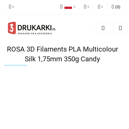
(
0
)
Polski
PLN
Zaloguj się
English
Zarejestruj się
EUR
German
Dodaj zgłoszenie
USD
ROSA 3D Filaments PLA Multicolour
Silk 1,75mm 350g Candy