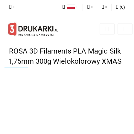
(
0
)
Polski
PLN
Zaloguj się
English
Zarejestruj się
EUR
German
Dodaj zgłoszenie
USD
ROSA 3D Filaments PLA Magic Silk
1,75mm 300g Wielokolorowy XMAS