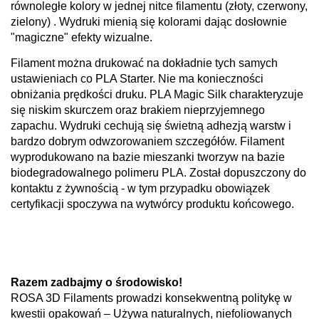
równoległe kolory w jednej nitce filamentu (złoty, czerwony,
zielony)
. Wydruki mienią się kolorami dając dosłownie
"magiczne" efekty wizualne.
Filament można drukować na dokładnie tych samych
ustawieniach co PLA Starter. Nie ma konieczności
obniżania prędkości druku. PLA Magic Silk charakteryzuje
się niskim skurczem oraz brakiem nieprzyjemnego
zapachu. Wydruki cechują się świetną adhezją warstw i
bardzo dobrym odwzorowaniem szczegółów. Filament
wyprodukowano na bazie mieszanki tworzyw na bazie
biodegradowalnego polimeru PLA. Został dopuszczony do
kontaktu z żywnością - w tym przypadku obowiązek
certyfikacji spoczywa na wytwórcy produktu końcowego.
Razem zadbajmy o środowisko!
ROSA 3D Filaments prowadzi konsekwentną politykę w
kwestii opakowań – Używa naturalnych, niefoliowanych