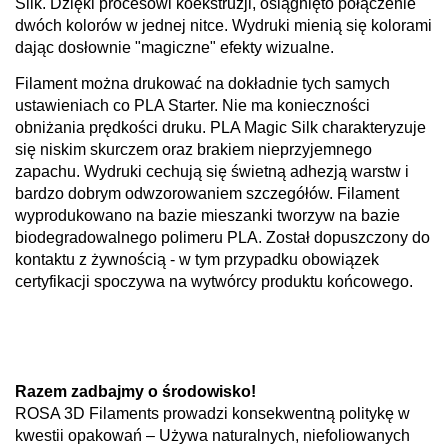
Silk. Dzięki procesowi koekstruzji, osiągnięto połączenie
dwóch kolorów w jednej nitce. Wydruki mienią się kolorami
dając dosłownie "magiczne" efekty wizualne.
Filament można drukować na dokładnie tych samych
ustawieniach co PLA Starter. Nie ma konieczności
obniżania prędkości druku. PLA Magic Silk charakteryzuje
się niskim skurczem oraz brakiem nieprzyjemnego
zapachu. Wydruki cechują się świetną adhezją warstw i
bardzo dobrym odwzorowaniem szczegółów. Filament
wyprodukowano na bazie mieszanki tworzyw na bazie
biodegradowalnego polimeru PLA. Został dopuszczony do
kontaktu z żywnością - w tym przypadku obowiązek
certyfikacji spoczywa na wytwórcy produktu końcowego.
Razem zadbajmy o środowisko!
ROSA 3D Filaments prowadzi konsekwentną politykę w
kwestii opakowań – Używa naturalnych, niefoliowanych