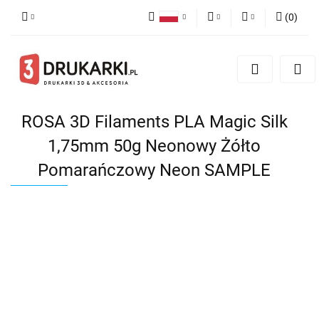
(
0
)
Polski
PLN
Zaloguj się
English
Zarejestruj się
EUR
German
Dodaj zgłoszenie
USD
ROSA 3D Filaments PLA Magic Silk
1,75mm 50g Neonowy Żółto
Pomarańczowy Neon SAMPLE