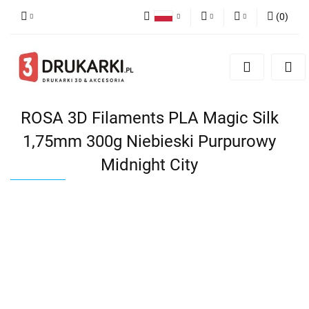
(
0
)
Polski
PLN
Zaloguj się
English
Zarejestruj się
EUR
German
Dodaj zgłoszenie
USD
ROSA 3D Filaments PLA Magic Silk
1,75mm 300g Niebieski Purpurowy
Midnight City