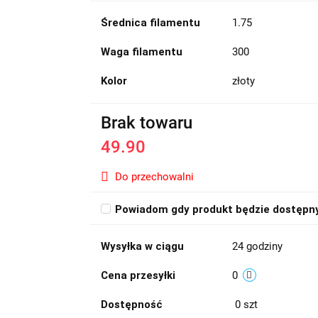
Średnica filamentu
1.75
Waga filamentu
300
Kolor
złoty
Brak towaru
49.90
Do przechowalni
Powiadom gdy produkt będzie dostępn
Wysyłka w ciągu
24 godziny
Cena przesyłki
0
Dostępność
0
szt