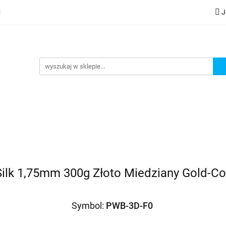
J
lery
Kategorie
Współpraca B2B
Nowości
Zam
G
praca B2B
Nowości
Zamów wydruk
ilk 1,75mm 300g Złoto Miedziany Gold-C
Symbol:
PWB-3D-F0