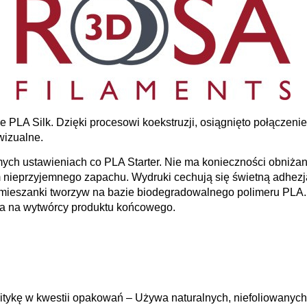
zie PLA Silk. Dzięki procesowi koekstruzji, osiągnięto połączen
wizualne.
ch ustawieniach co PLA Starter. Nie ma konieczności obniżani
em nieprzyjemnego zapachu. Wydruki cechują się świetną adhe
ieszanki tworzyw na bazie biodegradowalnego polimeru PLA. 
wa na wytwórcy produktu końcowego.
ykę w kwestii opakowań – Używa naturalnych, niefoliowanych 