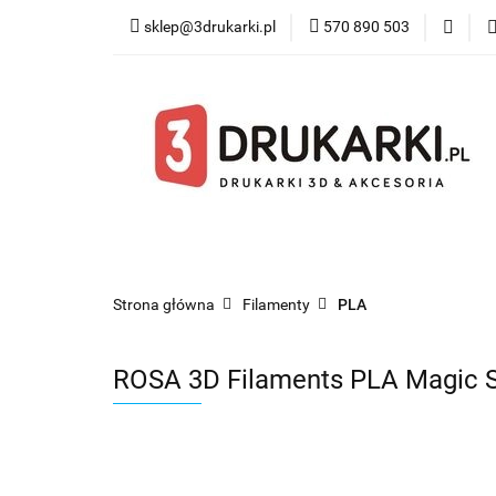
sklep@3drukarki.pl
570 890 503
Blog
Bestsel
Blog
Bestsellery
Kategorie
Współ
Strona główna
Filamenty
PLA
ROSA 3D Filaments PLA Magic S