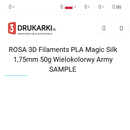
(
0
)
Polski
PLN
Zaloguj się
English
Zarejestruj się
EUR
German
Dodaj zgłoszenie
USD
ROSA 3D Filaments PLA Magic Silk
1,75mm 50g Wielokolorwy Army
SAMPLE