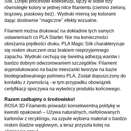
Silk. Dzięki procesowi koekstruzji,
łączy w sobie trzy
równoległe kolory w jednej nitce filamentu (ciemno zielony,
brązowy, piaskowy beż)
. Wydruki mienią się kolorami
dając dosłownie "magiczne" efekty wizualne.
Filament można drukować na dokładnie tych samych
ustawieniach co PLA Starter. Nie ma konieczności
obniżania prędkości druku. PLA Magic Silk charakteryzuje
się niskim skurczem oraz brakiem nieprzyjemnego
zapachu. Wydruki cechują się świetną adhezją warstw i
bardzo dobrym odwzorowaniem szczegółów. Filament
wyprodukowano na bazie mieszanki tworzyw na bazie
biodegradowalnego polimeru PLA. Został dopuszczony do
kontaktu z żywnością - w tym przypadku obowiązek
certyfikacji spoczywa na wytwórcy produktu końcowego.
Razem zadbajmy o środowisko!
ROSA 3D Filaments prowadzi konsekwentną politykę w
kwestii opakowań – Używa naturalnych, niefoliowanych
kartonów z recyklingu, na szpule wybiera materiał o bardzo
niskim śladzie węglowym, a teraz przyszła kolej na