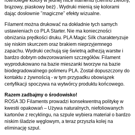
równoległe kolory w jednej nitce filamentu (ciemno zielony,
brązowy, piaskowy beż)
. Wydruki mienią się kolorami
dając dosłownie "magiczne" efekty wizualne.
Filament można drukować na dokładnie tych samych
ustawieniach co PLA Starter. Nie ma konieczności
obniżania prędkości druku. PLA Magic Silk charakteryzuje
się niskim skurczem oraz brakiem nieprzyjemnego
zapachu. Wydruki cechują się świetną adhezją warstw i
bardzo dobrym odwzorowaniem szczegółów. Filament
wyprodukowano na bazie mieszanki tworzyw na bazie
biodegradowalnego polimeru PLA. Został dopuszczony do
kontaktu z żywnością - w tym przypadku obowiązek
certyfikacji spoczywa na wytwórcy produktu końcowego.
Razem zadbajmy o środowisko!
ROSA 3D Filaments prowadzi konsekwentną politykę w
kwestii opakowań – Używa naturalnych, niefoliowanych
kartonów z recyklingu, na szpule wybiera materiał o bardzo
niskim śladzie węglowym, a teraz przyszła kolej na
eliminację szpul.