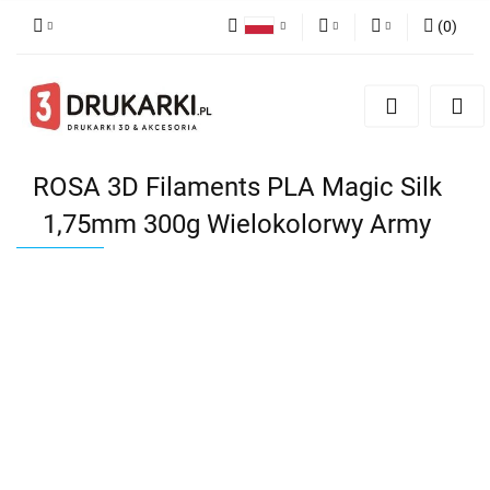
(
0
)
Polski
PLN
Zaloguj się
English
Zarejestruj się
EUR
German
Dodaj zgłoszenie
USD
ROSA 3D Filaments PLA Magic Silk
1,75mm 300g Wielokolorwy Army