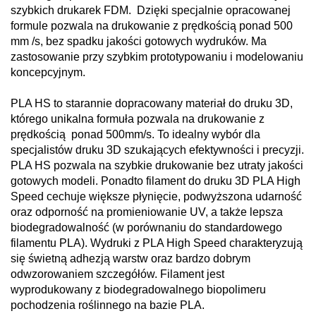
szybkich drukarek FDM. Dzięki specjalnie opracowanej
formule pozwala na drukowanie z prędkością ponad 500
mm /s, bez spadku jakości gotowych wydruków. Ma
zastosowanie przy szybkim prototypowaniu i modelowaniu
koncepcyjnym.
PLA HS to starannie dopracowany materiał do druku 3D,
którego unikalna formuła pozwala na drukowanie z
prędkością ponad 500mm/s. To idealny wybór dla
specjalistów druku 3D szukających efektywności i precyzji.
PLA HS pozwala na szybkie drukowanie bez utraty jakości
gotowych modeli. Ponadto filament do druku 3D PLA High
Speed cechuje większe płynięcie, podwyższona udarność
oraz odporność na promieniowanie UV, a także lepsza
biodegradowalność (w porównaniu do standardowego
filamentu PLA). Wydruki z PLA High Speed charakteryzują
się świetną adhezją warstw oraz bardzo dobrym
odwzorowaniem szczegółów. Filament jest
wyprodukowany z biodegradowalnego biopolimeru
pochodzenia roślinnego na bazie PLA.