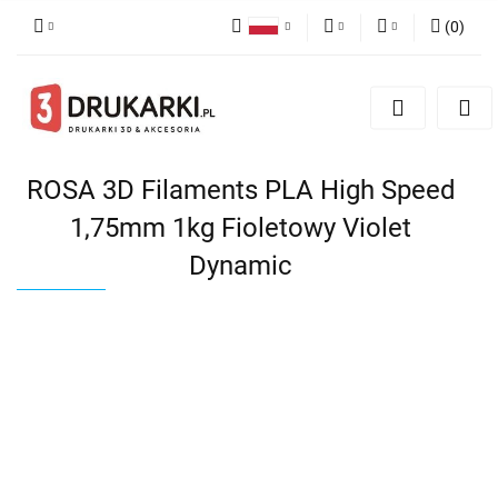
(
0
)
Polski
PLN
Zaloguj się
English
Zarejestruj się
EUR
German
Dodaj zgłoszenie
USD
ROSA 3D Filaments PLA High Speed
1,75mm 1kg Fioletowy Violet
Dynamic