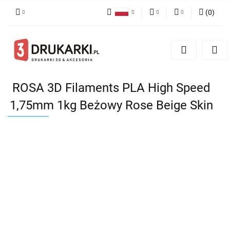
(
0
)
Polski
PLN
Zaloguj się
English
Zarejestruj się
EUR
German
Dodaj zgłoszenie
USD
ROSA 3D Filaments PLA High Speed
1,75mm 1kg Beżowy Rose Beige Skin