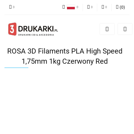
(
0
)
Polski
PLN
Zaloguj się
English
Zarejestruj się
EUR
German
Dodaj zgłoszenie
USD
ROSA 3D Filaments PLA High Speed
1,75mm 1kg Czerwony Red