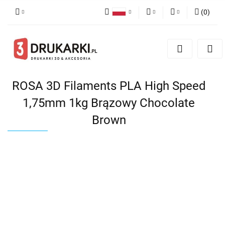
(
0
)
Polski
PLN
Zaloguj się
English
Zarejestruj się
EUR
German
Dodaj zgłoszenie
USD
ROSA 3D Filaments PLA High Speed
1,75mm 1kg Brązowy Chocolate
Brown