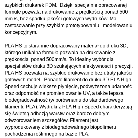
szybkich drukarek FDM. Dzięki specjalnie opracowanej
formule pozwala na drukowanie z prędkością ponad 500
mm /s, bez spadku jakości gotowych wydruków. Ma
zastosowanie przy szybkim prototypowaniu i modelowaniu
koncepcyjnym.
PLA HS to starannie dopracowany materiał do druku 3D,
którego unikalna formuła pozwala na drukowanie z
prędkością ponad 500mm/s. To idealny wybór dla
specjalistów druku 3D szukających efektywności i precyzji.
PLA HS pozwala na szybkie drukowanie bez utraty jakości
gotowych modeli. Ponadto filament do druku 3D PLA High
Speed cechuje większe płynięcie, podwyższona udarność
oraz odporność na promieniowanie UV, a także lepsza
biodegradowalność (w porównaniu do standardowego
filamentu PLA). Wydruki z PLA High Speed charakteryzują
się świetną adhezją warstw oraz bardzo dobrym
odwzorowaniem szczegółów. Filament jest
wyprodukowany z biodegradowalnego biopolimeru
pochodzenia roślinnego na bazie PLA.