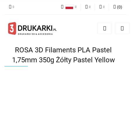
(
0
)
Polski
PLN
Zaloguj się
English
Zarejestruj się
EUR
German
Dodaj zgłoszenie
USD
ROSA 3D Filaments PLA Pastel
1,75mm 350g Żółty Pastel Yellow