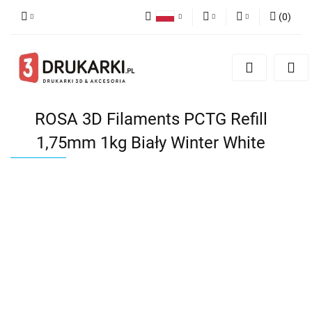
(
0
)
Polski
PLN
Zaloguj się
English
Zarejestruj się
EUR
German
Dodaj zgłoszenie
USD
ROSA 3D Filaments PCTG Refill
1,75mm 1kg Biały Winter White