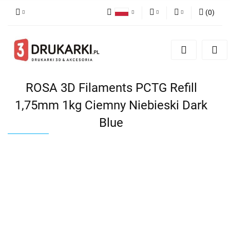
(
0
)
Polski
PLN
Zaloguj się
English
Zarejestruj się
EUR
German
Dodaj zgłoszenie
USD
ROSA 3D Filaments PCTG Refill
1,75mm 1kg Ciemny Niebieski Dark
Blue