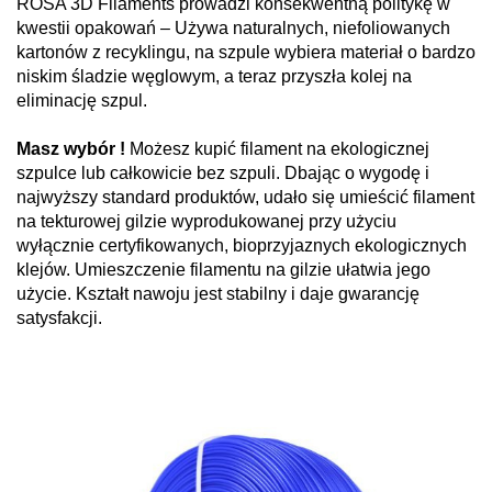
ROSA 3D Filaments prowadzi konsekwentną politykę w
kwestii opakowań – Używa naturalnych, niefoliowanych
kartonów z recyklingu, na szpule wybiera materiał o bardzo
niskim śladzie węglowym, a teraz przyszła kolej na
eliminację szpul.
Masz wybór !
Możesz kupić filament na ekologicznej
szpulce lub całkowicie bez szpuli. Dbając o wygodę i
najwyższy standard produktów, udało się umieścić filament
na tekturowej gilzie wyprodukowanej przy użyciu
wyłącznie certyfikowanych, bioprzyjaznych ekologicznych
klejów. Umieszczenie filamentu na gilzie ułatwia jego
użycie. Kształt nawoju jest stabilny i daje gwarancję
satysfakcji.