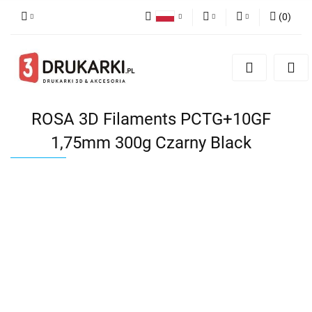
(
0
)
Polski
PLN
Zaloguj się
English
Zarejestruj się
EUR
German
Dodaj zgłoszenie
USD
ROSA 3D Filaments PCTG+10GF
1,75mm 300g Czarny Black