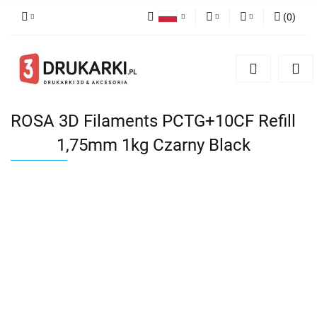
(
0
)
Polski
PLN
Zaloguj się
English
Zarejestruj się
EUR
German
Dodaj zgłoszenie
USD
ROSA 3D Filaments PCTG+10CF Refill
1,75mm 1kg Czarny Black