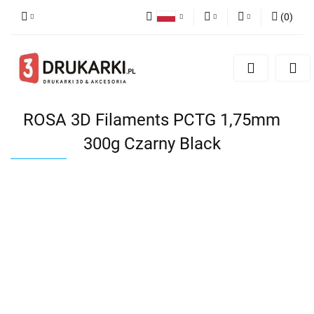
(
0
)
Polski
PLN
Zaloguj się
English
Zarejestruj się
EUR
German
Dodaj zgłoszenie
USD
ROSA 3D Filaments PCTG 1,75mm
300g Czarny Black