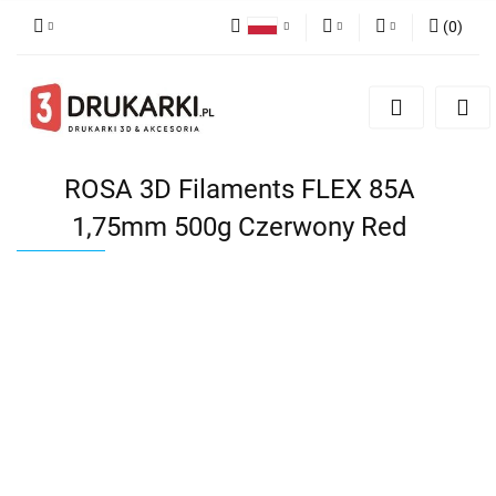
(
0
)
Polski
PLN
Zaloguj się
English
Zarejestruj się
EUR
German
Dodaj zgłoszenie
USD
ROSA 3D Filaments FLEX 85A
1,75mm 500g Czerwony Red